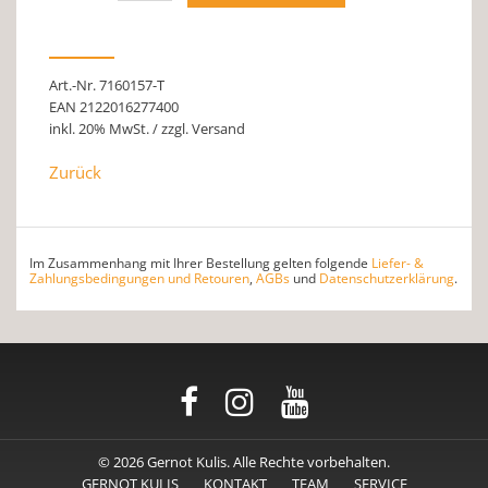
Art.-Nr. 7160157-T
EAN 2122016277400
inkl. 20% MwSt. / zzgl. Versand
Zurück
Im Zusammenhang mit Ihrer Bestellung gelten folgende
Liefer- &
Zahlungsbedingungen und Retouren
,
AGBs
und
Datenschutzerklärung
.
© 2026 Gernot Kulis. Alle Rechte vorbehalten.
GERNOT KULIS
KONTAKT
TEAM
SERVICE