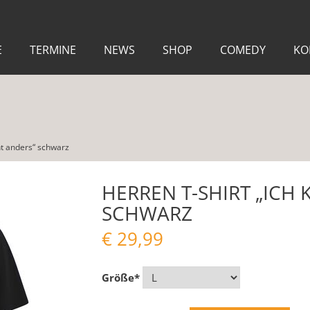
E
TERMINE
NEWS
SHOP
COMEDY
KO
ht anders“ schwarz
HERREN T-SHIRT „ICH
SCHWARZ
€
29,99
Größe
*