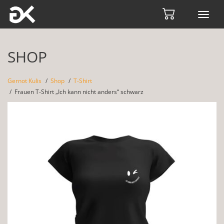
Toggl
navig
SHOP
Gernot Kulis
Shop
T-Shirt
Frauen T-Shirt „Ich kann nicht anders“ schwarz