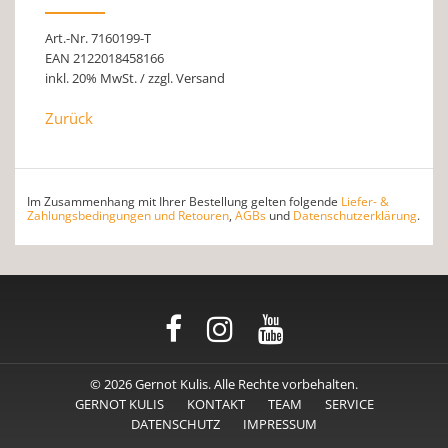
Art.-Nr. 7160199-T
EAN 2122018458166
inkl. 20% MwSt. / zzgl. Versand
Zurück
Im Zusammenhang mit Ihrer Bestellung gelten folgende
Liefer- &
Zahlungsbedingungen und Retouren
,
AGBs
und
Datenschutzerklärung
.
© 2026 Gernot Kulis. Alle Rechte vorbehalten.
GERNOT KULIS
KONTAKT
TEAM
SERVICE
DATENSCHUTZ
IMPRESSUM